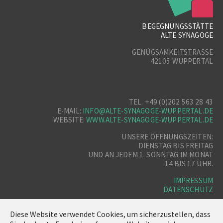
BEGEGNUNGSSTÄTTE
ALTE SYNAGOGE
GENÜGSAMKEITSTRASSE
42105 WUPPERTAL
TEL. +49 (0)202 563 28 43
E-MAIL:
INFO@ALTE-SYNAGOGE-WUPPERTAL.DE
WEBSITE:
WWW.ALTE-SYNAGOGE-WUPPERTAL.DE
UNSERE ÖFFNUNGSZEITEN:
DIENSTAG BIS FREITAG
UND AN JEDEM 1. SONNTAG IM MONAT
14 BIS 17 UHR.
IMPRESSUM
DATENSCHUTZ
Diese Website verwendet Cookies, um sicherzustellen, dass