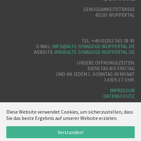
GENÜGSAMKEITSTRASSE
42105 WUPPERTAL
TEL. +49 (0)202 563 28 43
E-MAIL:
INFO@ALTE-SYNAGOGE-WUPPERTAL.DE
WEBSITE:
WWW.ALTE-SYNAGOGE-WUPPERTAL.DE
UNSERE ÖFFNUNGSZEITEN:
DIENSTAG BIS FREITAG
UND AN JEDEM 1. SONNTAG IM MONAT
14 BIS 17 UHR.
IMPRESSUM
DATENSCHUTZ
Diese Website verwendet Cookies, um sicherzustellen, dass
Sie das beste Ergebnis auf unserer Website erzielen.
Verstanden!