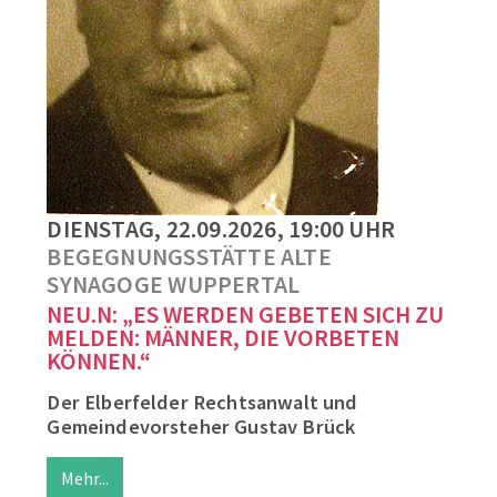
DIENSTAG, 22.09.2026, 19:00 UHR
BEGEGNUNGSSTÄTTE ALTE
SYNAGOGE WUPPERTAL
NEU.N: „ES WERDEN GEBETEN SICH ZU
MELDEN: MÄNNER, DIE VORBETEN
KÖNNEN.“
Der Elberfelder Rechtsanwalt und
Gemeindevorsteher Gustav Brück
Mehr...