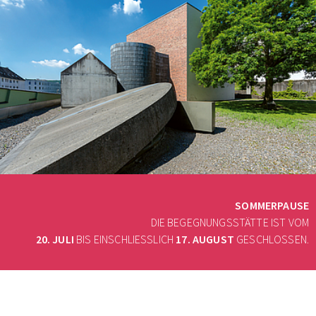
SOMMERPAUSE
DIE BEGEGNUNGSSTÄTTE IST VOM
20. JULI
BIS EINSCHLIESSLICH
17. AUGUST
GESCHLOSSEN.