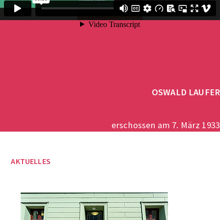
OSWALD LAUFER
erschossen am 7. März 1933
AKTUELLES