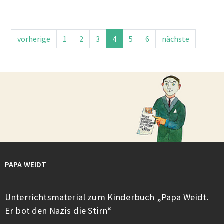
vorherige
1
2
3
4
5
6
nächste
PAPA WEIDT
Unterrichtsmaterial zum Kinderbuch „Papa Weidt.
Er bot den Nazis die Stirn“